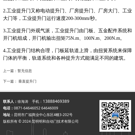
2.工业提升门又称电动提升门、厂房提升门、厂房大门、工业
大门等，工业提升门
运行速度2
00-300mm/秒。
3.工业提升门外观气派，工业提升门由门板、五金配件系统和
开门机组成，开门机输出扭矩75N.m、100N.m、200N.m。
4.
工业提
升门结构合理，
门板延轨道上滑，由扭簧系统来保障
门体的平衡，
轨道系统和各种提升方式能满足不同的建筑。
上一篇：暂无信息
下一篇：
垂直提升门
13888469389
联系人：
徐海涛 手机：
电话：
0871-64646052 64646009
地址：
昆明市广福商业中心东区4幢3-202号
版权所有 © 2024 昆明明和自动门技术有限公司